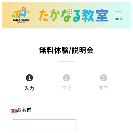
MENU
無料体験/説明会
1
2
3
入力
確認
完了
お名前
必須